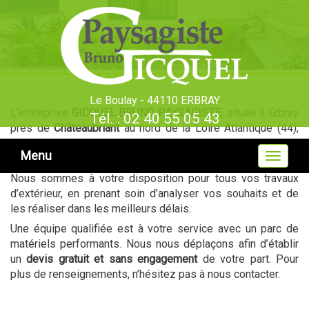
Le Boulay - 44110 ERBRAY
L’entreprise
GICQUEL BRUNO PAYSAGISTE
, située à Erbray
Tél. : 02 40 55 05 43
près de
Châteaubriant
au nord de la Loire Atlantique (44),
réalise l’entretien et l’aménagement de vos jardins et
Menu
Toggle
espaces verts.
navigat
Nous sommes à votre disposition pour tous vos travaux
d’extérieur, en prenant soin d’analyser vos souhaits et de
les réaliser dans les meilleurs délais.
Une équipe qualifiée est à votre service avec un parc de
matériels performants. Nous nous déplaçons afin d’établir
un
devis gratuit et sans engagement
de votre part. Pour
plus de renseignements, n’hésitez pas à nous contacter.